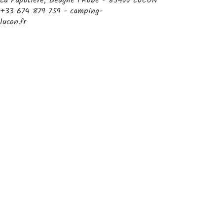
La Papotière, Beugné l'Abbé - 85400 LUCON
+33 674 879 759 - camping-
lucon.fr